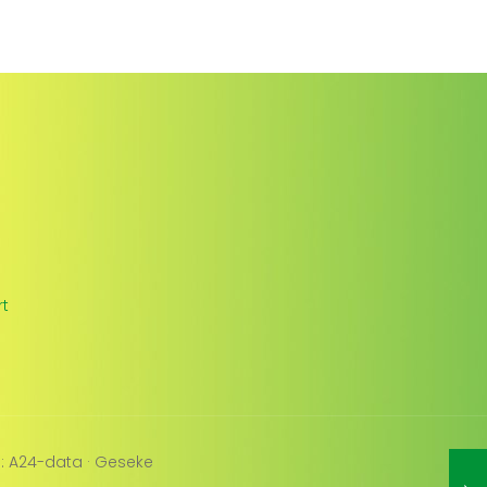
rt
: A24-data · Geseke