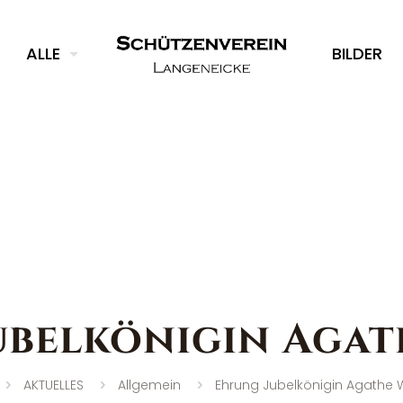
ALLE
BILDER
ubelkönigin Agat
AKTUELLES
Allgemein
Ehrung Jubelkönigin Agathe 