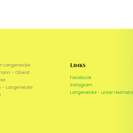
Links
in Langeneicke
mann – Oberst
Facebook
sse
Instagram
 – Langeneicke
Langeneicke - unser Heimato
6